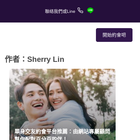
聯絡我們或Line
開始約會吧
作者：Sherry Lin
關於我們
關於服務
客戶的愛情故事
報章媒體
約會技巧
單身交友約會平台推薦：由網站專屬顧問
幫你配對百分百的伴！