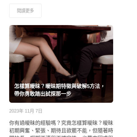
閱讀更多
怎樣算曖昧？曖昧期特徵與破解5方法，
帶你勇敢踏出試探那一步
2023年 11月 7日
你有過曖昧的經驗嗎？究竟怎樣算曖昧？曖昧
初期興奮、緊張、期待且欲罷不能，但隨著時