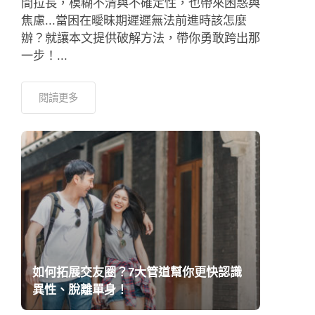
間拉長，模糊不清與不確定性，也帶來困惑與
焦慮...當困在曖昧期遲遲無法前進時該怎麼
辦？就讓本文提供破解方法，帶你勇敢跨出那
一步！...
閱讀更多
如何拓展交友圈？7大管道幫你更快認識
異性、脫離單身！