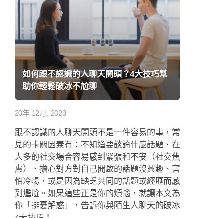
如何跟不認識的人聊天開頭？4大技巧幫
助你輕鬆破冰不尬聊
20年 12月, 2023
跟不認識的人聊天開頭不是一件容易的事，常
見的卡關因素有：不知道要談論什麼話題、在
人多的社交場合容易感到緊張和不安（社交焦
慮）、擔心對方對自己開啟的話題沒興趣、害
怕冷場，或是因為缺乏共同的話題或經歷而感
到尷尬。如果這些正是你的煩惱，就讓本文為
你「排憂解惑」，告訴你與陌生人聊天的破冰
4大技巧！...