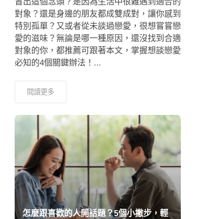
冒出這個念頭？是因為生活中很難遇到適合的
對象？還是身邊的朋友都成雙成對，讓你感到
特別孤單？又或者從未談過戀愛，很想嘗嘗戀
愛的滋味？無論是哪一種原因，還沒找到合適
對象的你，都推薦可跟著本文，掌握想談戀愛
必知的4個關鍵辦法！...
閱讀更多
怎麼跟喜歡的人開話題？5個小撇步，輕