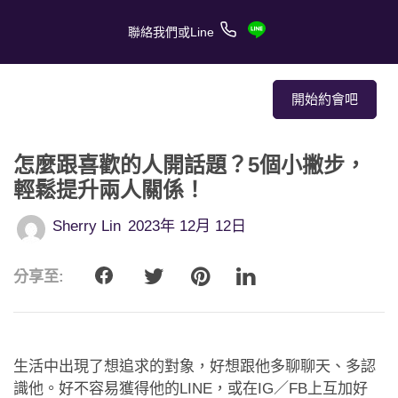
聯絡我們或Line
開始約會吧
怎麼跟喜歡的人開話題？5個小撇步，
關於我們
輕鬆提升兩人關係！
關於服務
Sherry Lin
2023年 12月 12日
客戶的愛情故事
分享至:
報章媒體
約會技巧
生活中出現了想追求的對象，好想跟他多聊聊天、多認
識他。好不容易獲得他的LINE，或在IG／FB上互加好