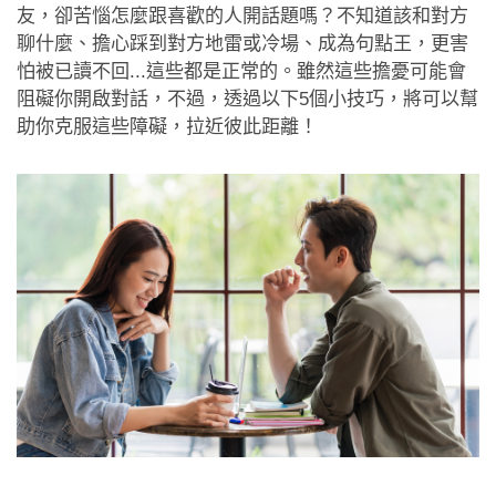
約會助理App
友，卻苦惱怎麼跟喜歡的人開話題嗎？不知道該和對方
聊什麼、擔心踩到對方地雷或冷場、成為句點王，更害
聯絡我們
怕被已讀不回...這些都是正常的。雖然這些擔憂可能會
阻礙你開啟對話，不過，透過以下5個小技巧，將可以幫
助你克服這些障礙，拉近彼此距離！