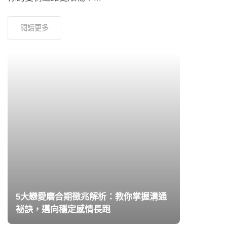
閱讀更多
5大戀愛磨合期徵兆解析：教你掌握溝通
祕訣，邁向穩定感情長跑
20年 2月, 2024
「磨合期徵兆有哪些？」「跟另一伴開始頻繁
爭吵，是進入磨合期了嗎？」當熱戀的兩人越