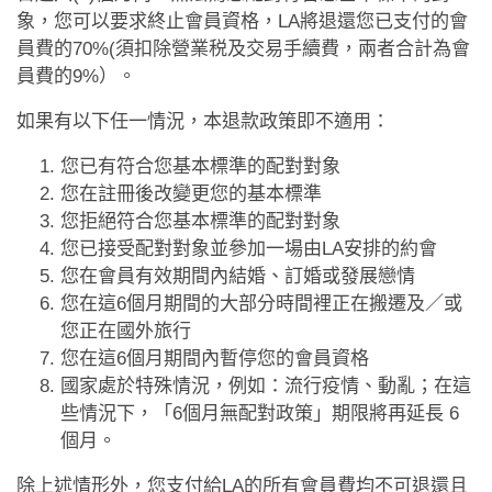
約會助理App
象，您可以要求終止會員資格，LA將退還您已支付的會
員費的70%(須扣除營業税及交易手續費，兩者合計為會
聯絡我們
員費的9%）。
如果有以下任一情況，本退款政策即不適用：
您已有符合您基本標準的配對對象
您在註冊後改變更您的基本標準
您拒絕符合您基本標準的配對對象
您已接受配對對象並參加一場由LA安排的約會
您在會員有效期間內結婚、訂婚或發展戀情
您在這6個月期間的大部分時間裡正在搬遷及／或
您正在國外旅行
您在這6個月期間內暫停您的會員資格
國家處於特殊情況，例如：流行疫情、動亂；在這
些情況下，「6個月無配對政策」期限將再延長 6
個月。
除上述情形外，您支付給LA的所有會員費均不可退還且