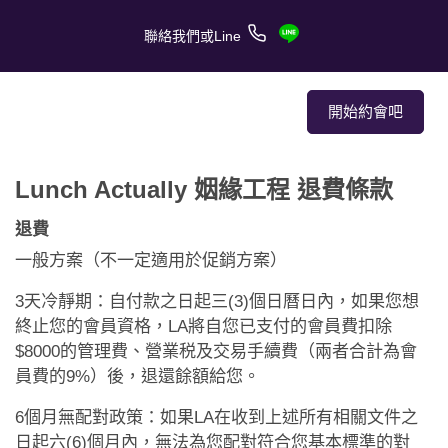
聯絡我們或Line
開始約會吧
Lunch Actually 姻緣工程 退費條款
關於我們
退費
關於服務
一般方案（不一定適用於促銷方案）
客戶的愛情故事
3天冷靜期：自付款之日起三(3)個日曆日內，如果您想
終止您的會員資格，LA將自您已支付的會員費扣除
報章媒體
$8000的管理費、營業税及交易手續費（兩者合計為會
員費的9%）後，退還餘額給您。
約會技巧
6個月無配對政策：如果LA在收到上述所有相關文件之
日起六(6)個月內，無法為您配對符合您基本標準的對