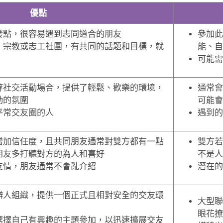
優點
發點，很容易遇到志同道合的朋友
參加此
、宗教或志工社團，有共同的話題和目標，就
能、自
可能需
等社交活動場合，提供了輕鬆、歡樂的環境，
通常會
動的氛圍
可能會
平常交友圈的人
遇到的
增加信任度，且共同朋友通常對雙方都有一點
雙方若
朋友多打聽對方的為人和喜好
不是人
友情，朋友通常不會亂介紹
潛在的
辦人組織，提供一個正式且相對安全的交友環
大型聯
眼花撩
選擇自己有興趣的主題參加，以迅速擴展交友