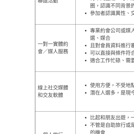
聯誼活動
圈，認識不同背景
參加者認識異性、
專業約會公司或媒
選、媒合
一對一實體約
且對會員資料進行
會／媒人服務
可以直接與條件符
適合工作忙碌、需
使用方便，不受地
線上社交媒體
潛在人選多，是現
和交友軟體
比起和朋友出遊，
不管是自助旅行或
的機會