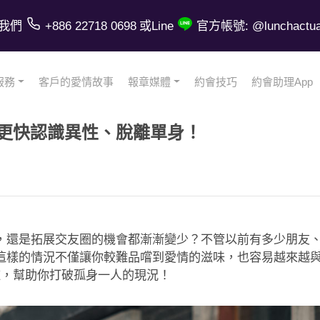
我們
+886 22718 0698
或Line
官方帳號: @lunchactual
服務
客戶的愛情故事
報章媒體
約會技巧
約會助理App
更快認識異性、脫離單身！
，還是拓展交友圈的機會都漸漸變少？不管以前有多少朋友
樣的情況不僅讓你較難品嚐到愛情的滋味，也容易越來越與人
道，幫助你打破孤身一人的現況！