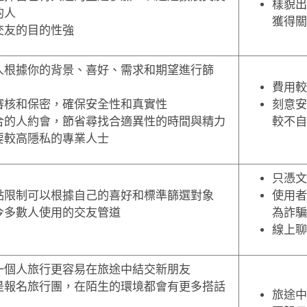
樣貌出
的人
獲得關
交友的目的性強
人根據你的背景、喜好、需求和期望進行篩
費用較
審核和保密，確保安全性和真實性
刻意安
合的人約會，節省尋找合適異性的時間與精力
較不自
要較高隱私的專業人士
只憑文
點限制可以根據自己的喜好和標準篩選對象
使用者
今多數人使用的交友管道
為詐騙
線上聊
一個人旅行更容易在旅途中結交新朋友
是報名旅行團，在陌生的環境都會有更多搭話
旅途中