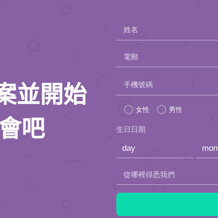
姓名
電郵
Please
手機號碼
人檔案並開始
leave
女性
男性
this
約會吧
生日日期
field
empty.
從哪裡得悉我們