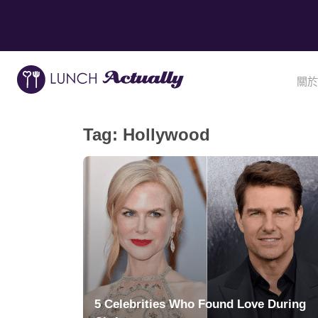
關於
Tag:
Hollywood
5 Celebrities Who Found Love During