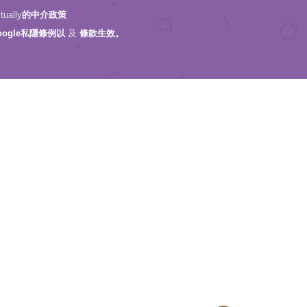
ally
的中介政策
oogle私隱條例以
及
條款生效。