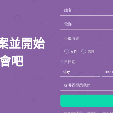
姓名
電郵
Please
手機號碼
人檔案並開始
leave
女性
男性
this
約會吧
生日日期
field
empty.
從哪裡得悉我們