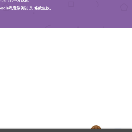
ally
的中介政策
oogle私隱條例以
及
條款生效。