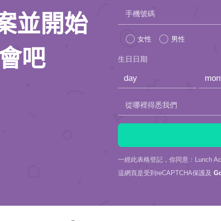
Please
手機號碼
人檔案並開始
leave
女性
男性
this
約會吧
生日日期
field
empty.
從哪裡得悉我們
一經此表格登記，你同意：Lunch Actu
這網頁是受到reCAPTCHA保護及
G