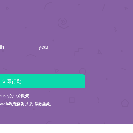
ally
的中介政策
oogle私隱條例以
及
條款生效。