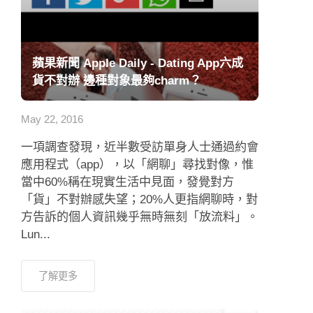
蘋果新聞 Apple Daily - Dating App六成
貨不對辦 邊種對象最夠charm？
May 22, 2016
一項調查發現，近半數受訪單身人士通過約會
應用程式（app），以「網聊」尋找對像，惟
當中60%稱在現實生活中見面，發覺對方
「貨」不對辦感失望；20%人更指網聊時，對
方告訴的個人資訊幾乎無時無刻「放流料」。
Lun...
了解更多