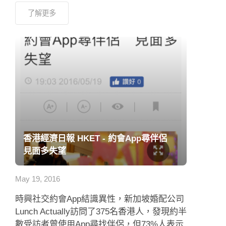
香港經濟日報 HKET - 約會App尋伴侶
見面多失望
May 19, 2016
時興社交約會App結識異性，新加坡婚配公司
Lunch Actually訪問了375名香港人，發現約半
數受訪者曾使用App尋找伴侶，但73%人表示
從未利用約會App找到對象。有近60%受訪者
稱，曾花很長時間在網上與對方聊天，在現實
生活...