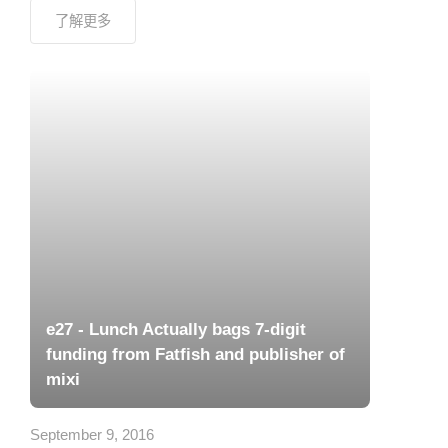
了解更多
e27 - Lunch Actually bags 7-digit
funding from Fatfish and publisher of
mixi
September 9, 2016
The Singapore-based premium dating
platform plans to ramp up presence in
existing markets as well as expand to one