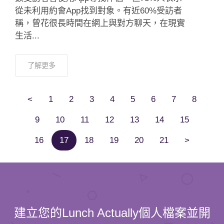
了解更多
<
1
2
3
4
5
6
7
8
9
10
11
12
13
14
15
16
17
18
19
20
21
>
建立您的Lunch Actually個人檔案並開
始Dating、單身約會吧
100% 已驗證的個人資料，
確認Dating參加者的身分背景