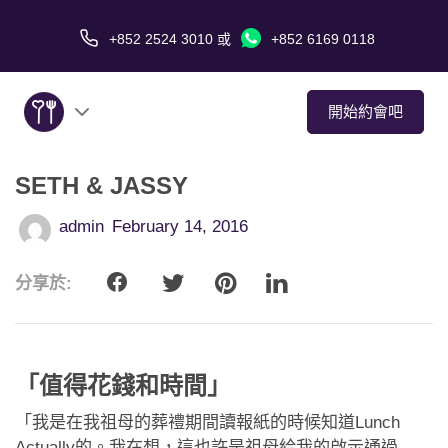
+852 2524 3010
或
+852 6169 0118
開始約會吧
SETH & JASSY
關於我們
admin
February 14, 2016
服務
分享於:
愛情故事
傳媒報導
「值得花錢和時間」
約會技巧
「我是在我祖母的葬禮期間讀報紙的時候知道Lunch
Actually的。我在想，這也許是祖母給我的啟示通過