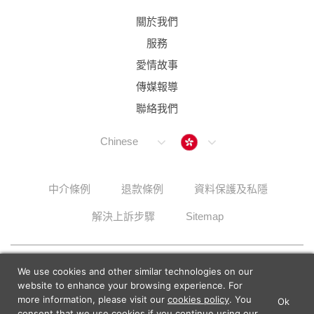
關於我們
服務
愛情故事
傳媒報導
聯絡我們
Hong Kong
Chinese
中介條例
退款條例
資料保護及私隱
解決上訴步驟
Sitemap
© 2026 Lunch Actually Group | All Rights Reserved
We use cookies and other similar technologies on our
website to enhance your browsing experience. For
more information, please visit our
cookies policy
. You
Ok
×
Lunch Actually - Dating For
consent that we use cookies if you continue using our