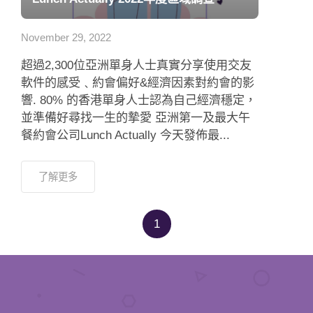
應用程式
November 29, 2022
聯絡我們
超過2,300位亞洲單身人士真實分享使用交友
軟件的感受﹑約會偏好&經濟因素對約會的影
響. 80% 的香港單身人士認為自己經濟穩定，
並準備好尋找一生的摯愛 亞洲第一及最大午
餐約會公司Lunch Actually 今天發佈最...
了解更多
1