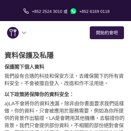
+852 2524 3010
或
+852 6169 0118
開始約會吧
資料保護及私隱
關於我們
保護閣下個人資料
服務
我們設有合適的科技和保安方法，去確保閣下的所有資
料安全，不會被擅自登入、改造和作不法用途。
愛情故事
以下政策將保障你的資料安全：
傳媒報導
a)LA不會將你的資料洩漏，除非由你書面要求我們這樣
做。你的資料，只會被應用於服務需要，例如為你所提
約會技巧
供的背景作出驗證。LA是會聘用其他機構，去驗證你的
背景，我們只會提供部份資料，不相關的部份絕對會保