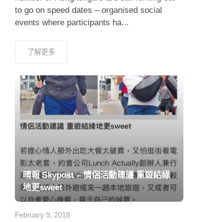
to go on speed dates – organised social
events where participants ha...
了解更多
晴報 Skypost – 情侶活動建議 重遊結緣
地更sweet
February 9, 2018