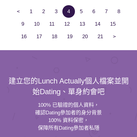
<
1
2
3
4
5
6
7
8
9
10
11
12
13
14
15
16
17
18
19
20
21
>
建立您的Lunch Actually個人檔案並開
始Dating、單身約會吧
100% 已驗證的個人資料，
確認Dating參加者的身分背景
100% 資料保密，
保障所有Dating參加者私隱