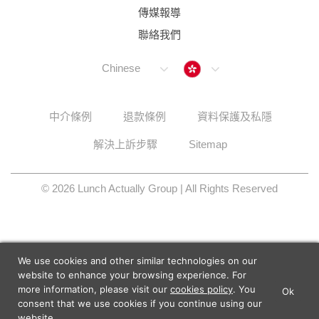
傳媒報導
聯絡我們
Hong Kong
Chinese
中介條例
退款條例
資料保護及私隱
解決上訴步驟
Sitemap
© 2026 Lunch Actually Group | All Rights Reserved
We use cookies and other similar technologies on our
website to enhance your browsing experience. For
more information, please visit our
cookies policy
. You
Ok
×
Lunch Actually - Dating For
consent that we use cookies if you continue using our
GET IT
Professionals
website.