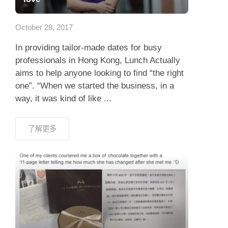
應用程式
October 28, 2017
聯絡我們
In providing tailor-made dates for busy
professionals in Hong Kong, Lunch Actually
aims to help anyone looking to find “the right
one”. “When we started the business, in a
way, it was kind of like ...
了解更多