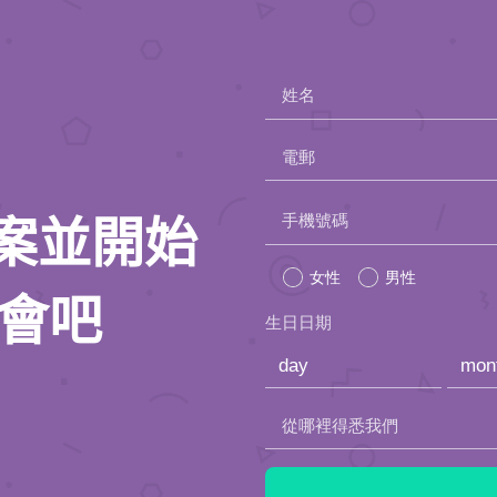
姓名
電郵
Please
手機號碼
人檔案並開始
leave
女性
男性
this
約會吧
生日日期
field
empty.
從哪裡得悉我們