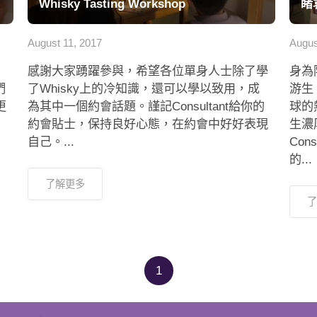
Whisky Tasting Workshop
睹
August 11, 2017
Augus
別
感謝大家踴躍參與，希望各位單身人士除了學
身為
們
了Whisky上的冷知識，還可以學以致用，成
游生
更
為其中一個約會話題。謹記Consultant給你的
球的熱
約會貼士，保持良好心態，在約會中好好表現
生濃厚
自己。...
Con
的...
了解更多
了
1