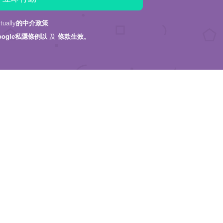
ally
的中介政策
oogle私隱條例以
及
條款生效。