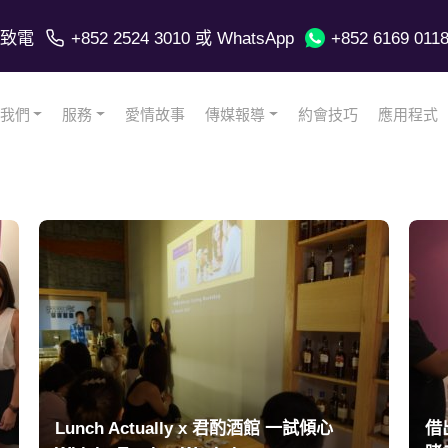
致電
+852 2524 3010
或 WhatsApp
+852 6169 011
我們
服務
愛情故事
傳媒報導
約會技巧
應用程式
Lunch Actually x 君酌酒館 一試傾心
借出