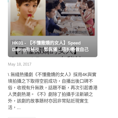
HK01 - 【不懂撒嬌的女人】Speed
Dating有秘技 鄧佩儀：唔扮嘢做自己
May 18, 2017
\ 無綫熱播劇《不懂撒嬌的女人》採用4K與實
境拍攝之下取得空前成功，自播出後口碑不
俗，收視有升無跌，話題不斷，再次引起香港
人煲劇熱潮。《不》劇除了拍攝手法新穎之
外，該劇的故事題材亦因非常貼近現實生
活，...