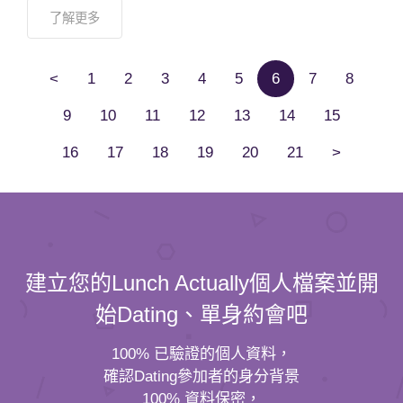
了解更多
<
1
2
3
4
5
6
7
8
9
10
11
12
13
14
15
16
17
18
19
20
21
>
建立您的Lunch Actually個人檔案並開
始Dating、單身約會吧
100% 已驗證的個人資料，
確認Dating參加者的身分背景
100% 資料保密，