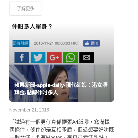
了解更多
蘋果新聞-apple-daily-現代紅娘：港女唔
拜金-點解仲咁多人
November 21, 2016
「試過有一個男仔真係攞張A4紙嚟，寫滿擇
偶條件，條件卻是互相矛盾，佢話想要好叻既
一個女仔，要有Master、有自己看法觀點，