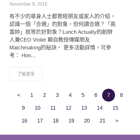
November 8, 2016
有不少的單身人士都曾經朋友或家人的介紹，
認識一個「合適」的對象，但何謂合適？「高
富帥」就等於好對象？Lunch Actually的創辦
人兼CEO Violet 親自教授傳媒朋友
Matchmaking的秘訣。 更多活動詳情，可參
考： Hon...
了解更多
<
1
2
3
4
5
6
7
8
9
10
11
12
13
14
15
16
17
18
19
20
21
>