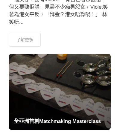
但又要聽佢講」見盡不少痴男怨女，Violet笑
著為港女平反，「拜金？港女唔算喎！」 林
笑岏...
了解更多
全亞洲首創Matchmaking Masterclass