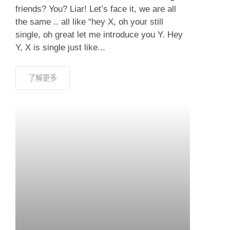
friends? You? Liar! Let’s face it, we are all
the same .. all like “hey X, oh your still
single, oh great let me introduce you Y. Hey
Y, X is single just like...
了解更多