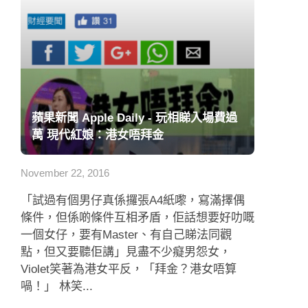
蘋果新聞 Apple Daily - 玩相睇入場費過
萬 現代紅娘：港女唔拜金
November 22, 2016
「試過有個男仔真係攞張A4紙嚟，寫滿擇偶
條件，但係啲條件互相矛盾，佢話想要好叻嘅
一個女仔，要有Master、有自己睇法同觀
點，但又要聽佢講」見盡不少癡男怨女，
Violet笑著為港女平反，「拜金？港女唔算
喎！」 林笑...