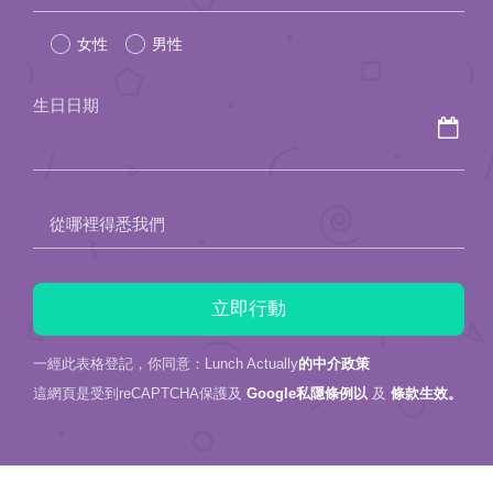
leave
女性
男性
this
field
生日日期
empty.
從哪裡得悉我們
一經此表格登記，你同意：Lunch Actually
的中介政策
這網頁是受到reCAPTCHA保護及
Google私隱條例以
及
條款生效。