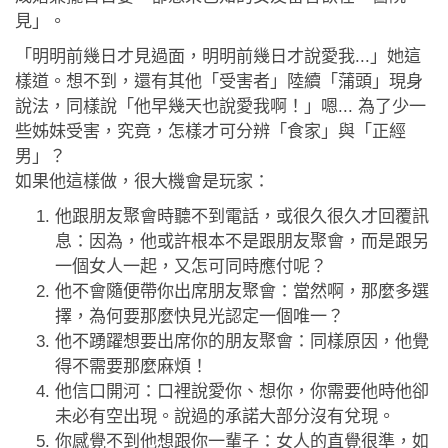
應用程式
見」。
「明明前幾日才見過面，明明前幾日才說愛我...」她這
聯絡我們
樣道。想不到，還有其他「受害者」陸續「蒲頭」現身
說法，同樣說「他早幾天也說愛我啊！」嗯... 為了少一
些姊妹受害，究竟，怎樣才可分辨「食家」與「正經
男」？
如果他這樣做，很大機會是玩家：
他跟朋友聚會時聽不到電話，或很久很久才回覆訊
息：因為，他或許根本不是跟朋友聚會，而是跟另
一個女人一起，又怎可同時應付呢？
他不會隨便帶你出席朋友聚會：當然啊，那麼多選
擇，為何要那麼快見光認定一個唯一？
他不踴躍想要出席你的朋友聚會：同樣原因，他覺
得不需要那麼麻煩！
他信口開河：口裡說愛你、想你，你需要他時他卻
未必有空出現。說過的承諾大部分沒有兌現。
你感覺不到他想跟你一輩子：女人的直覺很準，如