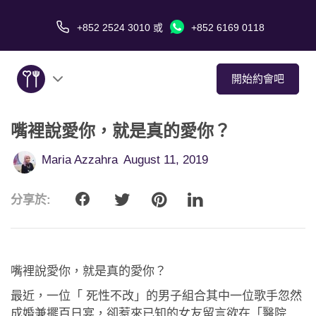
+852 2524 3010
或
+852 6169 0118
開始約會吧
嘴裡說愛你，就是真的愛你？
關於我們
Maria Azzahra
August 11, 2019
服務
分享於:
愛情故事
傳媒報導
嘴裡說愛你，就是真的愛你？
約會技巧
最近，一位「 死性不改」的男子組合其中一位歌手忽然
成婚兼擺百日宴，卻惹來已知的女友留言欲在「醫院