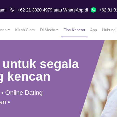
ami
+62 21 3020 4979
atau
WhatsApp
di
+62 81 3
anan
Kisah Cinta
Di Media
Tips Kencan
App
Hubungi
 untuk segala
g kencan
 • Online Dating
an •