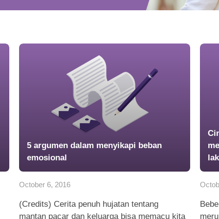
Ci
5 argumen dalam menyikapi beban
me
emosional
la
October 6, 2016
Octob
(Credits) Cerita penuh hujatan tentang
Bebe
mantan pacar dan keluarga bisa memacu kita
meru