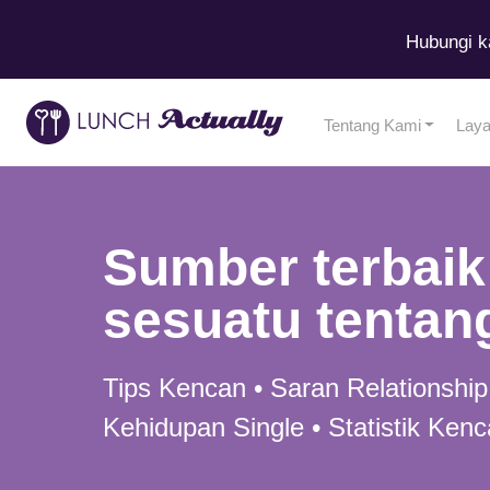
Hubungi k
Tentang Kami
Lay
Sumber terbaik
sesuatu tentan
Tips Kencan • Saran Relationship
Kehidupan Single • Statistik Kenc