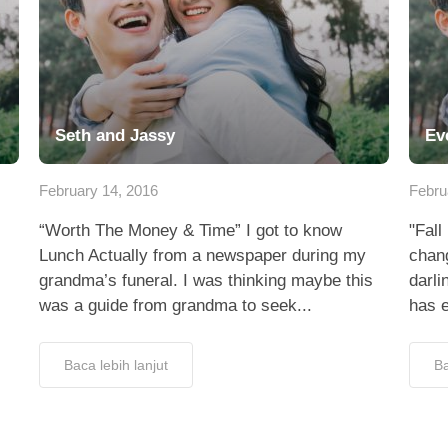
Seth and Jassy
Ev
February 14, 2016
Febru
“Worth The Money & Time” I got to know
"Fall
Lunch Actually from a newspaper during my
chang
grandma’s funeral. I was thinking maybe this
darli
was a guide from grandma to seek...
has e
Baca lebih lanjut
Ba