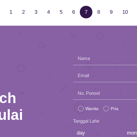
1
2
3
4
5
6
7
8
9
10
Nama
Email
nch
Please
No. Ponsel
leave
Wanita
Pria
ulai
this
Tanggal Lahir
field
empty.