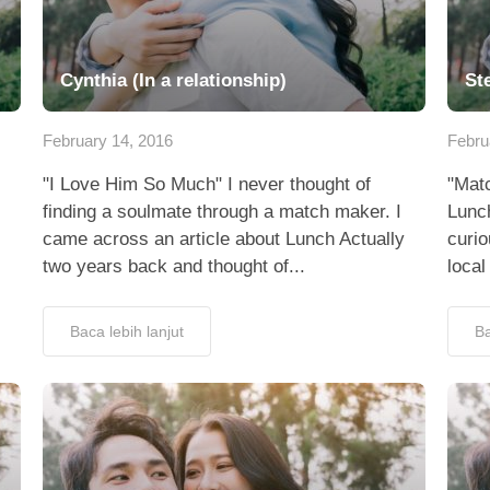
Cynthia (In a relationship)
St
February 14, 2016
Febru
"I Love Him So Much" I never thought of
"Matc
finding a soulmate through a match maker. I
Lunc
came across an article about Lunch Actually
curio
two years back and thought of...
local
Baca lebih lanjut
Ba