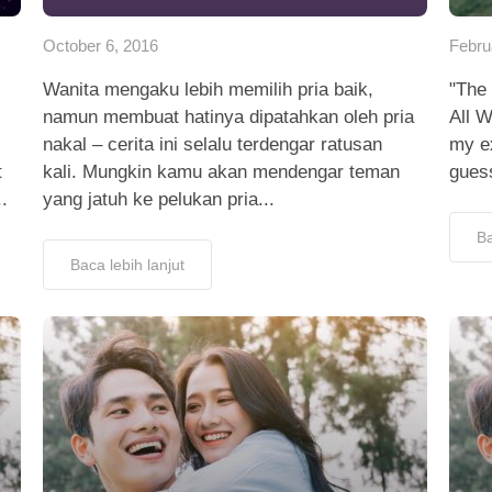
October 6, 2016
Febru
Wanita mengaku lebih memilih pria baik,
"The
namun membuat hatinya dipatahkan oleh pria
All W
nakal – cerita ini selalu terdengar ratusan
my ex
t
kali. Mungkin kamu akan mendengar teman
guess
.
yang jatuh ke pelukan pria...
Ba
Baca lebih lanjut