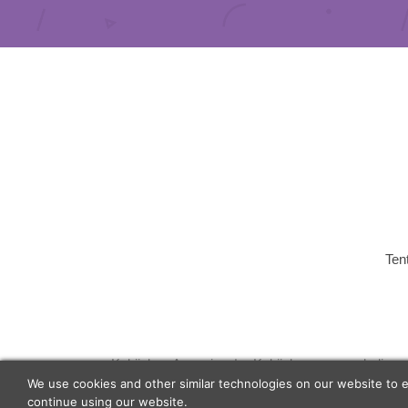
Ten
Kebijakan Agensi
Kebijakan pengembalian
We use cookies and other similar technologies on our website to 
© 2026 Lunch Actually Group | All Rights Reserve
continue using our website.