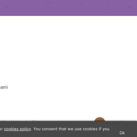
Kami
n Masalah
Sitemap
our
cookies policy
. You consent that we use cookies if you
Ok