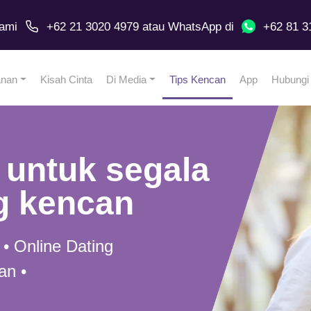
ami
+62 21 3020 4979
atau
WhatsApp
di
+62 81 3
anan
Kisah Cinta
Di Media
Tips Kencan
App
Hubungi
 untuk segala
g kencan
 • Online Dating
an •