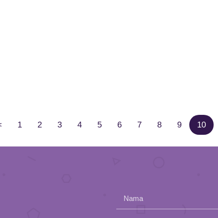
<
1
2
3
4
5
6
7
8
9
10
Nama