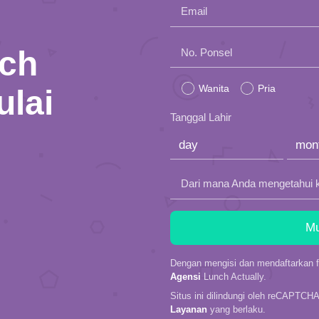
Email
nch
Please
No. Ponsel
leave
Wanita
Pria
ulai
this
Tanggal Lahir
field
empty.
Dari mana Anda mengetahui 
Dengan mengisi dan mendaftarkan fo
Agensi
Lunch Actually.
Situs ini dilindungi oleh reCAPTCH
Layanan
yang berlaku.