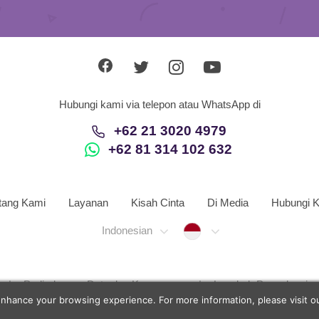
Hubungi kami via telepon atau WhatsApp di
+62 21 3020 4979
+62 81 314 102 632
tang Kami
Layanan
Kisah Cinta
Di Media
Hubungi 
Indonesia
Indonesian
Perlindungan Data dan Keamanan
Langkah Penyelesaia
enhance your browsing experience. For more information, please visit 
d