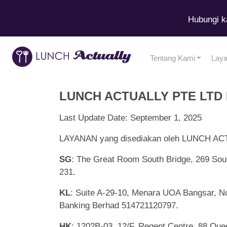
Hubungi k
Tentang Kami
Lay
LUNCH ACTUALLY PTE LTD
Last Update Date: September 1, 2025
LAYANAN yang disediakan oleh LUNCH ACTU
SG
: The Great Room South Bridge, 269 Sou
231.
KL
: Suite A-29-10, Menara UOA Bangsar, N
Banking Berhad 514721120797.
HK
: 1202B-03, 12/F, Regent Centre, 88 Qu