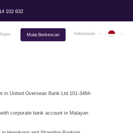
14 102 632
Indone
Indonesian
 Kami
Mulai Berkencan
nt in United Overseas Bank Ltd 101-3484-
with corporate bank account in Malayan
nt in Hongkong and Shanghai Banking