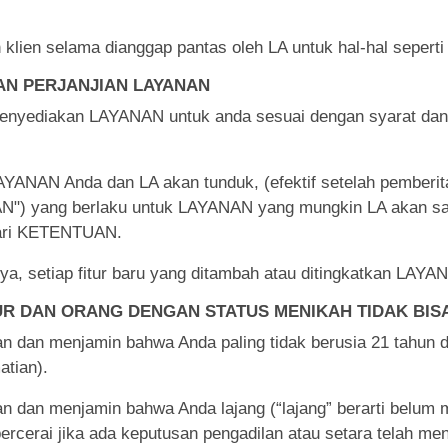
h klien selama dianggap pantas oleh LA untuk hal-hal sepe
AN PERJANJIAN LAYANAN
enyediakan LAYANAN untuk anda sesuai dengan syarat dan 
NAN Anda dan LA akan tunduk, (efektif setelah pemberita
AN") yang berlaku untuk LAYANAN yang mungkin LA akan sa
dari KETENTUAN.
knya, setiap fitur baru yang ditambah atau ditingkatkan LA
R DAN ORANG DENGAN STATUS MENIKAH TIDAK BIS
 dan menjamin bahwa Anda paling tidak berusia 21 tahun dan
atian).
 dan menjamin bahwa Anda lajang (“lajang” berarti belum 
ercerai jika ada keputusan pengadilan atau setara telah m