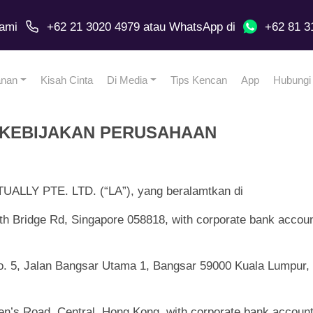
ami
+62 21 3020 4979
atau
WhatsApp
di
+62 81 3
anan
Kisah Cinta
Di Media
Tips Kencan
App
Hubungi
 KEBIJAKAN PERUSAHAAN
ALLY PTE. LTD. (“LA”), yang beralamtkan di
th Bridge Rd, Singapore 058818, with corporate bank accou
o. 5, Jalan Bangsar Utama 1, Bangsar 59000 Kuala Lumpur, 
een’s Road, Central, Hong Kong, with corporate bank accou