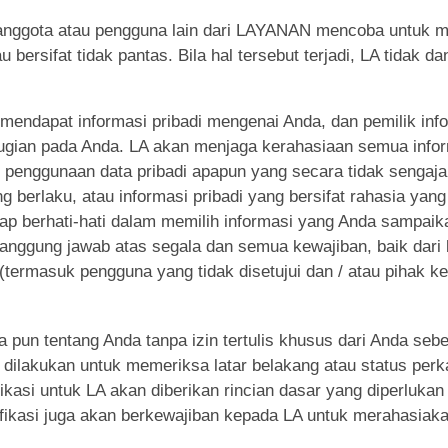
nggota atau pengguna lain dari LAYANAN mencoba untuk m
 bersifat tidak pantas. Bila hal tersebut terjadi, LA tidak d
n mendapat informasi pribadi mengenai Anda, dan pemilik i
ugian pada Anda. LA akan menjaga kerahasiaan semua inform
 penggunaan data pribadi apapun yang secara tidak sengaja
g berlaku, atau informasi pribadi yang bersifat rahasia ya
berhati-hati dalam memilih informasi yang Anda sampaika
anggung jawab atas segala dan semua kewajiban, baik dari b
 (termasuk pengguna yang tidak disetujui dan / atau pihak 
a pun tentang Anda tanpa izin tertulis khusus dari Anda s
ilakukan untuk memeriksa latar belakang atau status perka
ikasi untuk LA akan diberikan rincian dasar yang diperluka
fikasi juga akan berkewajiban kepada LA untuk merahasiak