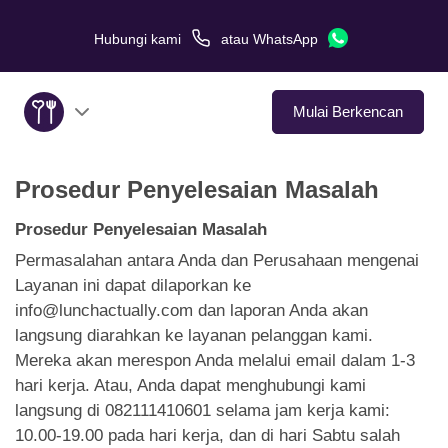
Hubungi kami
atau
WhatsApp
Mulai Berkencan
Prosedur Penyelesaian Masalah
Tentang Kami
Prosedur Penyelesaian Masalah
Layanan
Permasalahan antara Anda dan Perusahaan mengenai
Layanan ini dapat dilaporkan ke
Kisah Cinta
info@lunchactually.com
dan laporan Anda akan
langsung diarahkan ke layanan pelanggan kami.
Di Media
Mereka akan merespon Anda melalui email dalam 1-3
hari kerja. Atau, Anda dapat menghubungi kami
Tips Kencan
langsung di 082111410601 selama jam kerja kami:
10.00-19.00 pada hari kerja, dan di hari Sabtu salah