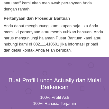
App
satu staff kami akan menjawab pertanyaan Anda
dengan ramah.
Hubungi Kami
Pertanyaan dan Prosedur Bantuan
Anda dapat menghubungi kami kapan saja jika Anda
memiliki pertanyaan atau membutuhkan bantuan. Anda
harus mengunjungi halaman Pusat Bantuan kami atau
hubungi kami di 082111410601 jika informasi pribadi
dan detail kontak Anda telah berubah.
Buat Profil Lunch Actually dan Mulai
Berkencan
100% Profil Asli
100% Rahasia Terjamin