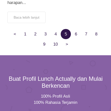
harapan...
Baca lebih lanjut
<
1
2
3
4
5
6
7
8
9
10
>
Buat Profil Lunch Actually dan Mulai
Berkencan
100% Profil Asli
100% Rahasia Terjamin