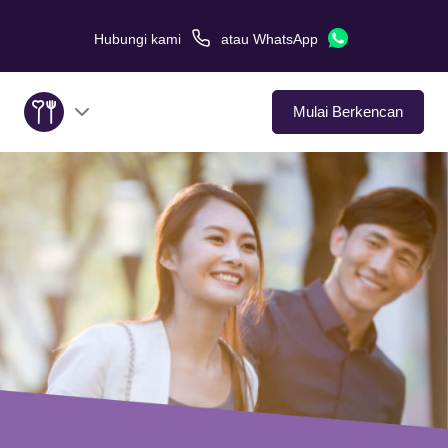
Hubungi kami
atau
WhatsApp
Mulai Berkencan
Tentang Kami
Layanan
Kisah Cinta
Di Media
Tips Kencan