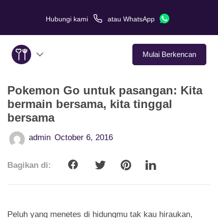
Hubungi kami
atau
WhatsApp
Mulai Berkencan
Pokemon Go untuk pasangan: Kita
Tentang Kami
bermain bersama, kita tinggal
bersama
Layanan
admin
October 6, 2016
Kisah Cinta
Bagikan di:
Di Media
Tips Kencan
Peluh yang menetes di hidungmu tak kau hiraukan,