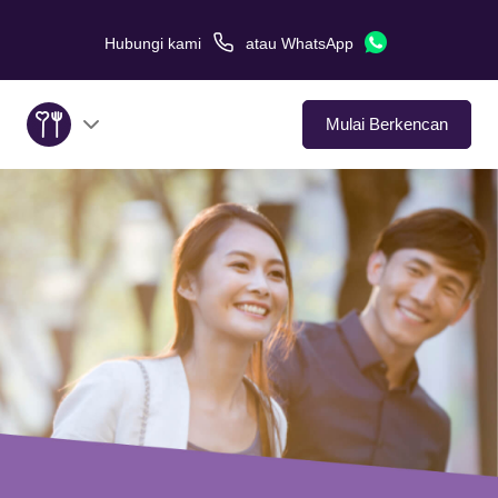
Hubungi kami
atau
WhatsApp
Mulai Berkencan
Tentang Kami
Layanan
Kisah Cinta
Di Media
Tips Kencan