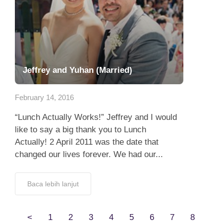
Jeffrey and Yuhan (Married)
February 14, 2016
“Lunch Actually Works!” Jeffrey and I would
like to say a big thank you to Lunch
Actually! 2 April 2011 was the date that
changed our lives forever. We had our...
Baca lebih lanjut
<
1
2
3
4
5
6
7
8