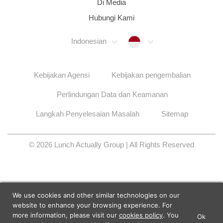
Di Media
Hubungi Kami
Indonesia
Indonesian
Kebijakan Agensi
Kebijakan pengembalian
Perlindungan Data dan Keamanan
Langkah Penyelesaian Masalah
Sitemap
© 2026 Lunch Actually Group | All Rights Reserved
We use cookies and other similar technologies on our
website to enhance your browsing experience. For
more information, please visit our
cookies policy
. You
Ok
×