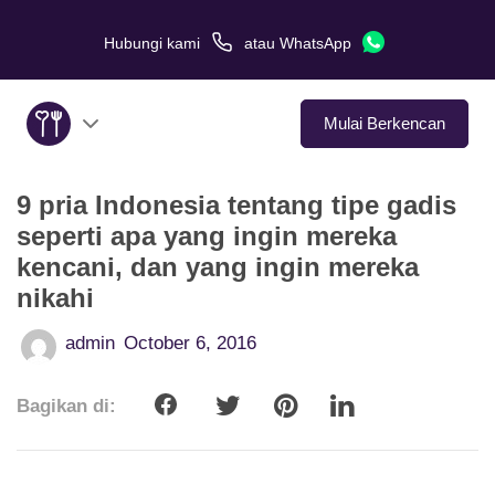
Hubungi kami
atau
WhatsApp
Mulai Berkencan
9 pria Indonesia tentang tipe gadis
Tentang Kami
seperti apa yang ingin mereka
kencani, dan yang ingin mereka
Layanan
nikahi
Kisah Cinta
admin
October 6, 2016
Di Media
Bagikan di:
Tips Kencan