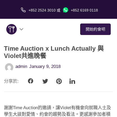
+852 2524 3010
或
+852 6169 0118
開始約會吧
Time Auction x Lunch Actually 與
關於我們
Violet共進晚餐
服務
admin
January 9, 2018
愛情故事
分享於:
傳媒報導
約會技巧
謝謝Time Auction的邀請，讓Violet有機會向就職人士及
學生大談對愛情、約會的趨勢及看法。更感謝參加者積