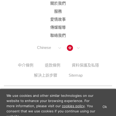
關於我們
服務
愛情故事
傳媒報導
聯絡我們
Hong Kong
Chinese
中介條例
退款條例
資料保護及私隱
解決上訴步驟
Sitemap
© 2026 Lunch Actually Group | All Rights Reserved
We use cookies and other similar technologies on our
website to enhance your browsing experience. For
more information, please visit our
cookies policy
. You
Ok
×
Lunch Actually - Dating For
consent that we use cookies if you continue using our
GET IT
Professionals