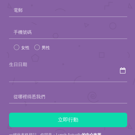
電郵
Please
手機號碼
leave
女性
男性
this
field
生日日期
empty.
從哪裡得悉我們
一經此表格登記，你同意：Lunch Actually
的中介政策