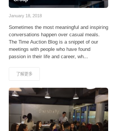
應用程式
January 18, 2018
聯絡我們
Sometimes the most meaningful and inspiring
conversations happen over casual meals.
The Time Auction Blog is a snippet of our
meetings with people who have found
passion in their life and career, wh...
了解更多