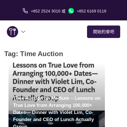
+852 2524 3010
或
+852 6169 0118
開始約會吧
Tag:
Time Auction
關於我們
服務
愛情故事
傳媒報導
Time Auction on Medium – Lessons on
True Love from Arranging 100,000+
Dates— Dinner with Violet Lim, Co-
約會技巧
Founder and CEO of Lunch Actually
Group