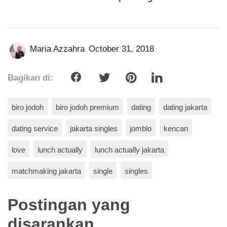
Maria Azzahra
October 31, 2018
Bagikan di:
biro jodoh
biro jodoh premium
dating
dating jakarta
dating service
jakarta singles
jomblo
kencan
love
lunch actually
lunch actually jakarta
matchmaking jakarta
single
singles
Postingan yang
disarankan