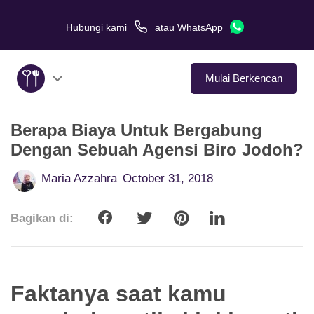
Hubungi kami
atau
WhatsApp
Mulai Berkencan
Berapa Biaya Untuk Bergabung
Tentang Kami
Dengan Sebuah Agensi Biro Jodoh?
Layanan
Maria Azzahra
October 31, 2018
Kisah Cinta
Bagikan di:
Di Media
Tips Kencan
Faktanya saat kamu