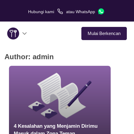
Hubungi kami
atau
WhatsApp
Mulai Berkencan
Author:
admin
Tentang Kami
Layanan
Kisah Cinta
Di Media
Tips Kencan
4 Kesalahan yang Menjamin Dirimu
Masuk dalam Zona Teman