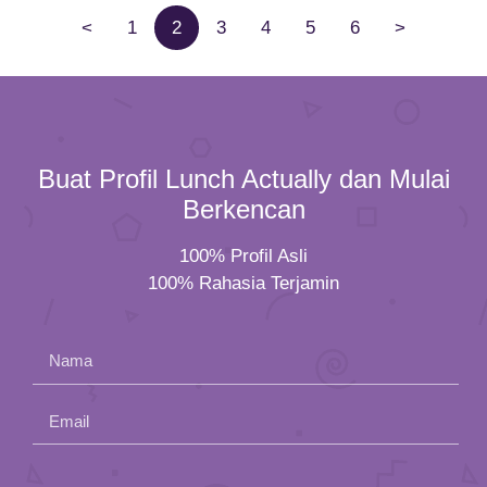
<
1
2
3
4
5
6
>
Buat Profil Lunch Actually dan Mulai
Berkencan
100% Profil Asli
100% Rahasia Terjamin
Nama
Email
Please