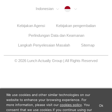
Indonesia
Indonesian
Kebijakan Agensi
Kebijakan pengembalian
Perlindungan Data dan Keamanan
Langkah Penyelesaian Masalah
Sitemap
© 2026 Lunch Actually Group | All Rights Reserved
We use cookies and other similar technologies on our
website to enhance your browsing experience. For
more information, please visit our
cookies policy
. You
Ok
×
Lunch Actually - Dating For
consent that we use cookies if you continue using our