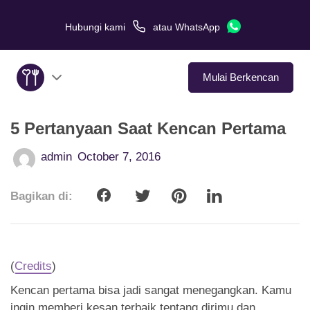
Hubungi kami
atau
WhatsApp
Mulai Berkencan
5 Pertanyaan Saat Kencan Pertama
Tentang Kami
admin
October 7, 2016
Layanan
Bagikan di:
Kisah Cinta
Di Media
(
Credits
)
Tips Kencan
Kencan pertama bisa jadi sangat menegangkan. Kamu
ingin memberi kesan terbaik tentang dirimu dan