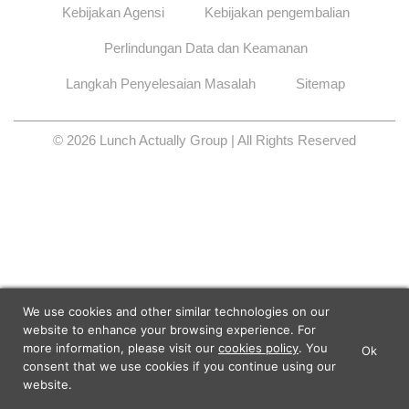
Kebijakan Agensi
Kebijakan pengembalian
Perlindungan Data dan Keamanan
Langkah Penyelesaian Masalah
Sitemap
© 2026 Lunch Actually Group | All Rights Reserved
We use cookies and other similar technologies on our
website to enhance your browsing experience. For
more information, please visit our
cookies policy
. You
Ok
×
Lunch Actually - Dating For
consent that we use cookies if you continue using our
GET IT
Professionals
website.
Lunch Actually Pte. Ltd.