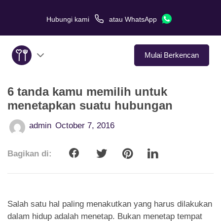
Hubungi kami
atau
WhatsApp
Mulai Berkencan
6 tanda kamu memilih untuk
Tentang Kami
menetapkan suatu hubungan
Layanan
admin
October 7, 2016
Kisah Cinta
Bagikan di:
Di Media
Tips Kencan
Salah satu hal paling menakutkan yang harus dilakukan
dalam hidup adalah menetap. Bukan menetap tempat