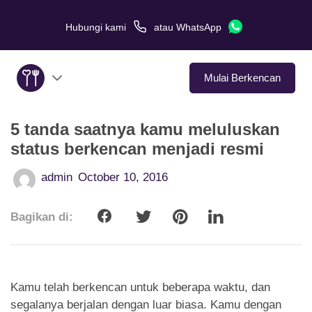
Hubungi kami
atau
WhatsApp
Mulai Berkencan
5 tanda saatnya kamu meluluskan
Tentang Kami
status berkencan menjadi resmi
Layanan
admin
October 10, 2016
Kisah Cinta
Bagikan di:
Di Media
Tips Kencan
Kamu telah berkencan untuk beberapa waktu, dan
segalanya berjalan dengan luar biasa. Kamu dengan