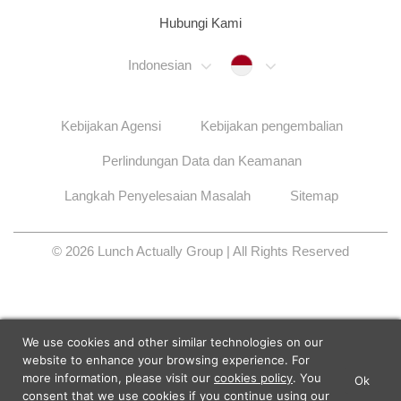
Hubungi Kami
Indonesia
Indonesian
Kebijakan Agensi
Kebijakan pengembalian
Perlindungan Data dan Keamanan
Langkah Penyelesaian Masalah
Sitemap
© 2026 Lunch Actually Group | All Rights Reserved
We use cookies and other similar technologies on our
website to enhance your browsing experience. For
more information, please visit our
cookies policy
. You
Ok
×
Lunch Actually - Dating For
consent that we use cookies if you continue using our