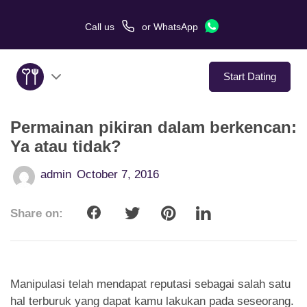
Call us
or
WhatsApp
Start Dating
Permainan pikiran dalam berkencan:
About Us
Ya atau tidak?
Service
admin
October 7, 2016
Love Stories
Share on:
In The Media
Dating Tips
Manipulasi telah mendapat reputasi sebagai salah satu
hal terburuk yang dapat kamu lakukan pada seseorang.