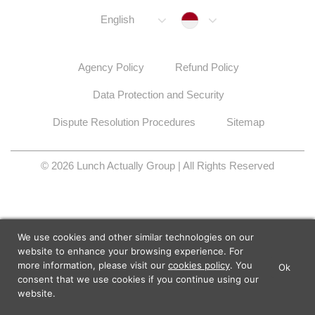
Indonesia
English
Agency Policy
Refund Policy
Data Protection and Security
Dispute Resolution Procedures
Sitemap
© 2026 Lunch Actually Group | All Rights Reserved
We use cookies and other similar technologies on our
website to enhance your browsing experience. For
more information, please visit our
cookies policy
. You
Ok
×
Lunch Actually - Dating For
consent that we use cookies if you continue using our
GET IT
Professionals
website.
Lunch Actually Pte. Ltd.