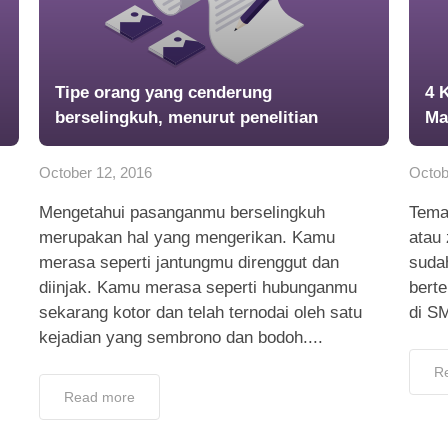
Tipe orang yang cenderung
4 
berselingkuh, menurut penelitian
Ma
October 12, 2016
Octob
Mengetahui pasanganmu berselingkuh
Tema
merupakan hal yang mengerikan. Kamu
atau
merasa seperti jantungmu direnggut dan
suda
diinjak. Kamu merasa seperti hubunganmu
bert
sekarang kotor dan telah ternodai oleh satu
di S
kejadian yang sembrono dan bodoh....
R
Read more