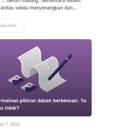
 … belum matang. Sementara sedikit
tanitas selalu menyenangkan dan...
ead more
rmainan pikiran dalam berkencan: Ya
au tidak?
er 7, 2016