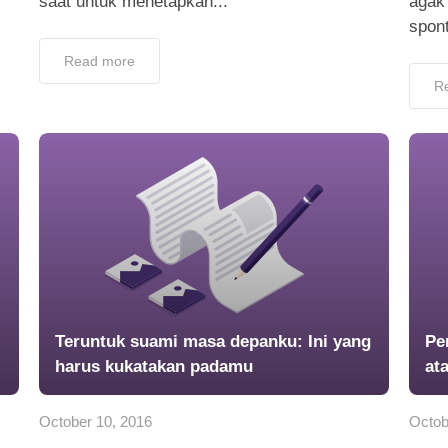
saat untuk menetapkan...
agak
spon
Read more
R
Teruntuk suami masa depanku: Ini yang
Pe
harus kukatakan padamu
at
October 10, 2016
Octob