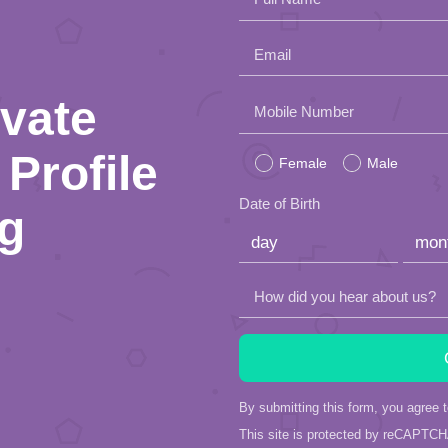
Email
ivate
Please
Mobile Number
leave
Profile
Female
Male
this
Date of Birth
ng
field
empty.
How did you hear about us?
By submitting this form, you agree 
This site is protected by reCAPTC