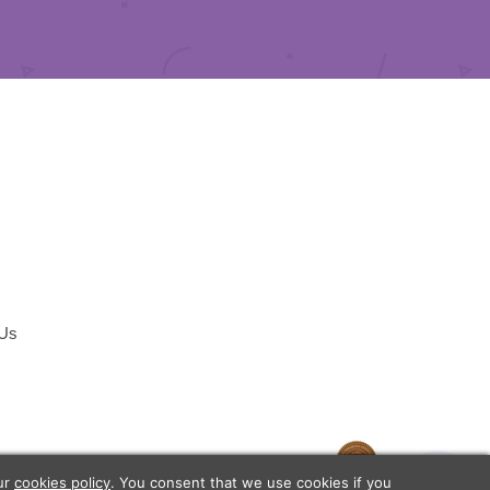
 Us
temap
our
cookies policy
. You consent that we use cookies if you