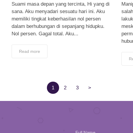
Suami masa depan yang tercinta, Hi yang di
Manip
sana. Aku menyadari sesuatu hari ini. Aku
salah
memiliki tingkat keberhasilan nol persen
laku
dalam berhubungan di sepanjang hidupku.
mesk
Nol persen. Gagal total. Aku...
perm
hubu
Read more
R
1
2
3
>
Full Name