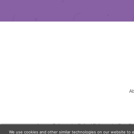
Ab
Agency Policy
Refund Policy
Data Pr
We use cookies and other similar technologies on our website to 