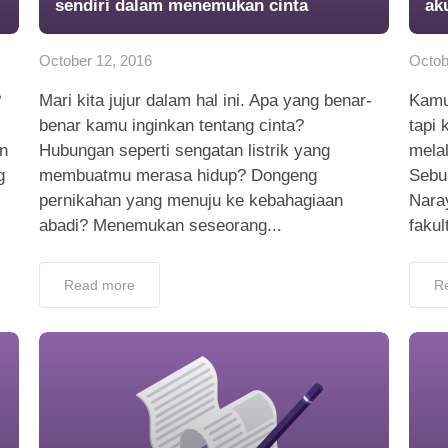
sendiri dalam menemukan cinta
ak
October 12, 2016
Octob
?
Mari kita jujur dalam hal ini. Apa yang benar-
Kamu
benar kamu inginkan tentang cinta?
tapi
an
Hubungan seperti sengatan listrik yang
mela
g
membuatmu merasa hidup? Dongeng
Sebua
pernikahan yang menuju ke kebahagiaan
Nara
abadi? Menemukan seseorang...
fakul
Read more
R