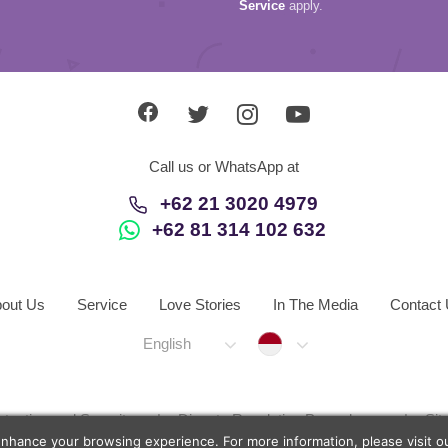
Service
apply.
Call us or WhatsApp at
+62 21 3020 4979
+62 81 314 102 632
out Us
Service
Love Stories
In The Media
Contact
Indonesia
English
otection and Security
Dispute Resolution Procedures
Si
enhance your browsing experience. For more information, please visit 