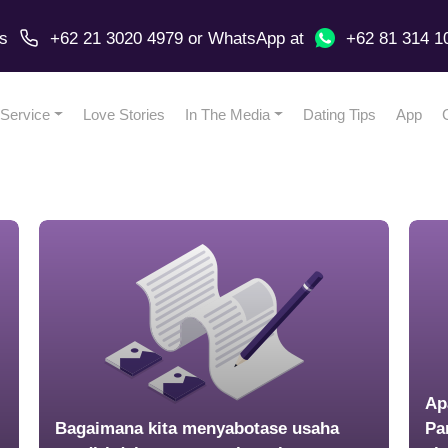
us
+62 21 3020 4979
or
WhatsApp
at
+62 81 314 1
Service
Love Stories
In The Media
Dating Tips
App
Ap
Bagaimana kita menyabotase usaha
Pa