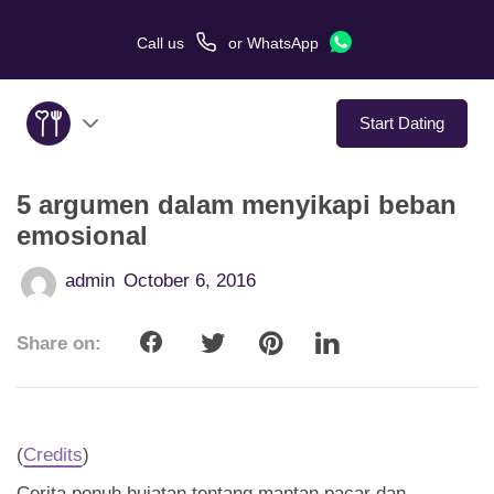
Call us
or
WhatsApp
Start Dating
5 argumen dalam menyikapi beban
About Us
emosional
Service
admin
October 6, 2016
Love Stories
Share on:
In The Media
Dating Tips
(
Credits
)
Cerita penuh hujatan tentang mantan pacar dan