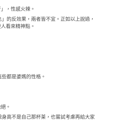
行」，性感火辣。
駁乜」的反效果，兩者皆不宜。正如以上說過，
，使人看來精神點。
這些都是婆媽的性格。
決絕。
樣貌身高不是自己那杯茶，也嘗試考慮再給大家