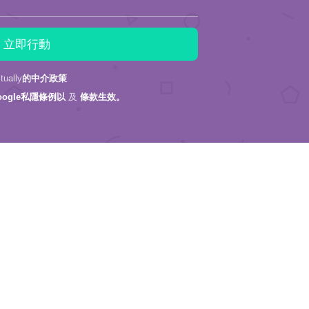
ally
的中介政策
oogle私隱條例以
及
條款生效。