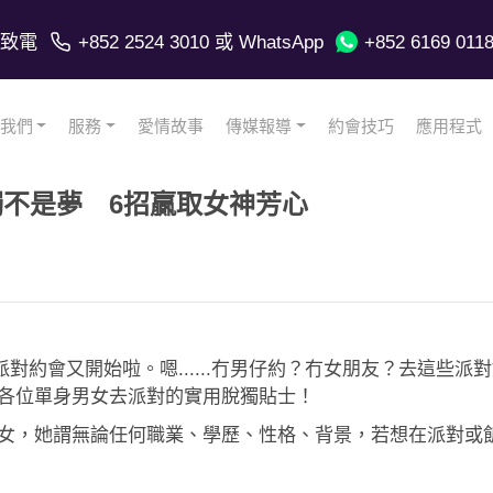
致電
+852 2524 3010
或 WhatsApp
+852 6169 011
我們
服務
愛情故事
傳媒報導
約會技巧
應用程式
脫獨不是夢 6招贏取女神芳心
會又開始啦。嗯......冇男仔約？冇女朋友？去這些派對如何可
e ，給各位單身男女去派對的實用脫獨貼士！
過無數男女，她謂無論任何職業、學歷、性格、背景，若想在派對