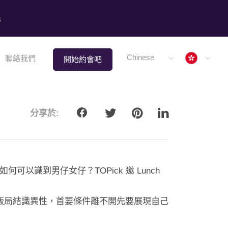
8
Hong 
Chinese
聯絡我們
開始約會吧
分享於:
以識到男仔女仔？TOPick 邀 Lunch
或飯局結識異性，首要條件離不開先要展現自己