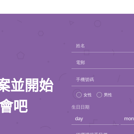
姓名
電郵
Please
手機號碼
人檔案並開始
leave
女性
男性
this
約會吧
生日日期
field
empty.