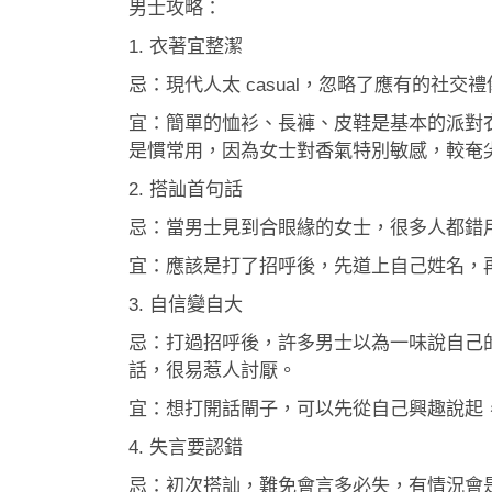
男士攻略：
1. 衣著宜整潔
忌：現代人太 casual，忽略了應有的社
宜：簡單的恤衫、長褲、皮鞋是基本的派對衣
是慣常用，因為女士對香氣特別敏感，較奄
2. 搭訕首句話
忌：當男士見到合眼緣的女士，很多人都錯用
宜：應該是打了招呼後，先道上自己姓名，再
3. 自信變自大
忌：打過招呼後，許多男士以為一味說自己
話，很易惹人討厭。
宜：想打開話閘子，可以先從自己興趣說起
4. 失言要認錯
忌：初次搭訕，難免會言多必失，有情況會