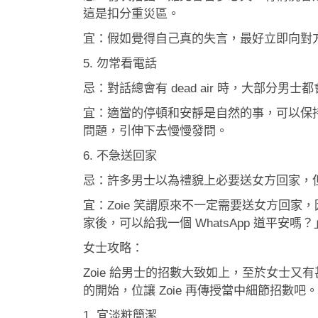
這是扣分重災區。
宜：假如覺得自己真的失言，最好立即向對
5. 勿常看電話
忌：對話總會有 dead air 時，大部分
宜：適當的停頓和安靜是自然的事，可以保
問題，引伸下去慢慢發問。
6. 不急送回家
忌：許多男士以為禮貌上必要送女方回家，
宜：Zoie 笑謂原來不一定需要送女方回
家後，可以給我一個 WhatsApp 道平
女士攻略：
Zoie 給男士的招數大致如上，至於女士
的開始，位讓 Zoie 再傳授當中細節招數吧。
1. 宜淡粧簡潔