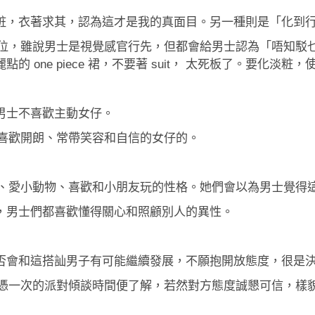
粧，衣著求其，認為這才是我的真面目。另一種則是「化到
了火位，雖說男士是視覺感官行先，但都會給男士認為「唔知
one piece 裙，不要著 suit， 太死板了。要化淡粧
男士不喜歡主動女仔。
男士喜歡開朗、常帶笑容和自信的女仔的。
義工、愛小動物、喜歡和小朋友玩的性格。她們會以為男士覺得
，男士們都喜歡懂得關心和照顧別人的異性。
否會和這搭訕男子有可能繼續發展，不願抱開放態度，很是
只單憑一次的派對傾談時間便了解，若然對方態度誠懇可信，