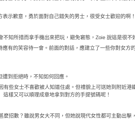
方表示歉意，勇於面對自己錯失的男士，很受女士歡迎的啊
男士都會不知所措而拿手機出來把玩，避免窘態，Zoie 說這是很
持應有的笑容待一會。前面的對話，應建立了一些你對女方
但遭到拒絕時，不知如何回應。
家，因有些女士不喜歡被人知道住處。但禮貌上可送她到附近
安嗎？」這樣又可以順理成章地拿到對方的手提號碼呢！
又有甚麼招數？雖說男女大不同，但她說現代女性都可主動出