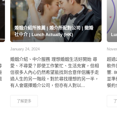
婚姻介紹所推薦 | 婚介所配對公司 | 徵婚
社中介 | Lunch Actually (HK)
Lu
January 24, 2024
Novem
婚姻介紹、中介服務 理想婚姻生活好開始 尋
超過
尋
愛、不尋愛？即使工作繁忙、生活充實，但相
軟件
極
信很多人內心仍然希望能找到合意伴侶攜手走
響.
戲
過人生的另一階段。對於尋找理想的另一半，
並準
有人會選擇婚介公司，但亦有人對以...
餐約會
了解更多
了