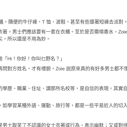
交禮儀，隨便的牛仔褲、T 恤、波鞋，甚至有些還著短褲去派對
著，男士們應該要有一套在衣櫃。至於是否需噴香水，Zoi
尖，所以還是不用為妙。
「Hi！你好！你叫乜野名？」
問對方姓名，才有禮貌。Zoie 說原來真的有好多男士都不
的學歷、職業、住址、讀那所名校等，是自信的表現，其實
，如學習某種外語、運動、旅行等，都是一些平易近人的切
是男士取笑了不認識的女士衣著或行為，表示幽默；又或對