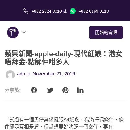
+852 2524 3010
或
+852 6169 0118
開始約會吧
蘋果新聞-apple-daily-現代紅娘：港女
關於我們
唔拜金-點解仲咁多人
服務
admin
November 21, 2016
愛情故事
分享於:
傳媒報導
約會技巧
「試過有一個男仔真係攞張A4紙嚟，寫滿擇偶條件，條
件卻是互相矛盾，佢話想要好叻既一個女仔，要有