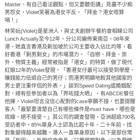
應用程式
Master、有自己看法觀點，但又要聽佢講」見盡不少痴
男怨女，Violet笑著為港女平反，「拜金？港女唔算
聯絡我們
喎！」
林笑岏(Violet)是星洲人，與丈夫創辦午餐約會相睇公司
Lunch Actually至今12年，分公司遍佈東南亞，08年來
港，她直言香港及新加坡於公司主要收入佔比均等，看
好香港「剩男剩女」的市場潛力。「自戀、拜金、崇
外、物質主義」經常被指是「港女」的特質，做了現代
紅娘12年的Violet發現，「香港女仔最可以接受到學歷、
賺錢能力低過自己的男仔；而港男明顯地較其他國家的
男士更注重伴侶的外表。」談到Speed Dating或婚姻配
對，總有些參加者以為「畀咗錢大晒」，有ABCDE餐任
他揀，Violet坦言沒信心配對的case寧願不接，也要提醒
客人「最緊要清楚自己有哪些條件是must have，哪些是
底線，絕不接受。」其公司的調查發現，亞洲超過700名
受訪者中，85%單身人士認為比起十年、二十年前，找
對象變得越來越難。港人一直單身原因，以下是部份常