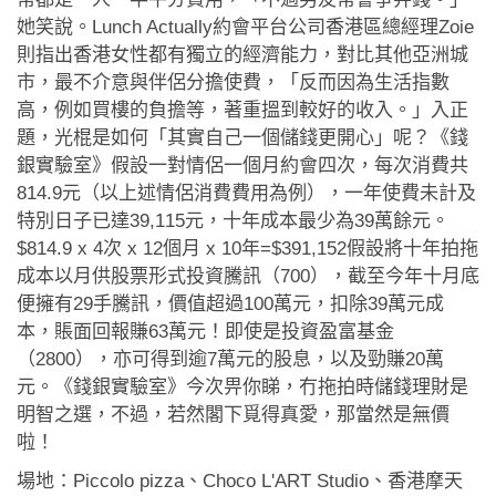
她笑說。Lunch Actually約會平台公司香港區總經理Zoie
則指出香港女性都有獨立的經濟能力，對比其他亞洲城
市，最不介意與伴侶分擔使費，「反而因為生活指數
高，例如買樓的負擔等，著重搵到較好的收入。」入正
題，光棍是如何「其實自己一個儲錢更開心」呢？《錢
銀實驗室》假設一對情侶一個月約會四次，每次消費共
814.9元（以上述情侶消費費用為例），一年使費未計及
特別日子已達39,115元，十年成本最少為39萬餘元。
$814.9 x 4次 x 12個月 x 10年=$391,152假設將十年拍拖
成本以月供股票形式投資騰訊（700），截至今年十月底
便擁有29手騰訊，價值超過100萬元，扣除39萬元成
本，賬面回報賺63萬元！即使是投資盈富基金
（2800），亦可得到逾7萬元的股息，以及勁賺20萬
元。《錢銀實驗室》今次畀你睇，冇拖拍時儲錢理財是
明智之選，不過，若然閣下覓得真愛，那當然是無價
啦！
場地：Piccolo pizza、Choco L'ART Studio、香港摩天