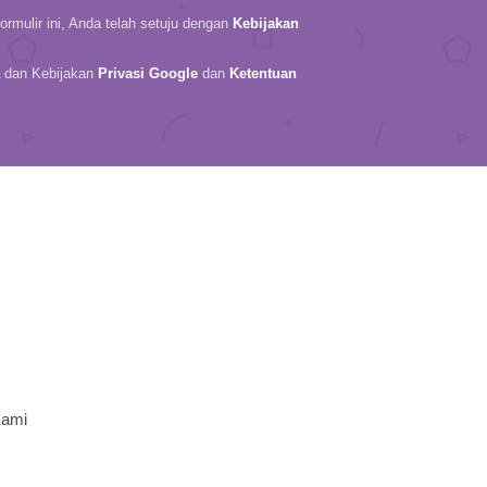
rmulir ini, Anda telah setuju dengan
Kebijakan
A dan Kebijakan
Privasi Google
dan
Ketentuan
Kami