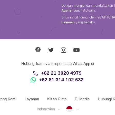
Dengan mengisi dan mendaftarkan fo
Agensi
Lunch Actually.
Situs ini dilindungi oleh reCAPTCH
Layanan
yang berlaku.
Hubungi kami via telepon atau WhatsApp di
+62 21 3020 4979
+62 81 314 102 632
tang Kami
Layanan
Kisah Cinta
Di Media
Hubungi 
Indonesia
Indonesian