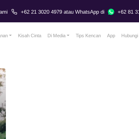
ami
+62 21 3020 4979
atau
WhatsApp
di
+62 81 3
anan
Kisah Cinta
Di Media
Tips Kencan
App
Hubungi