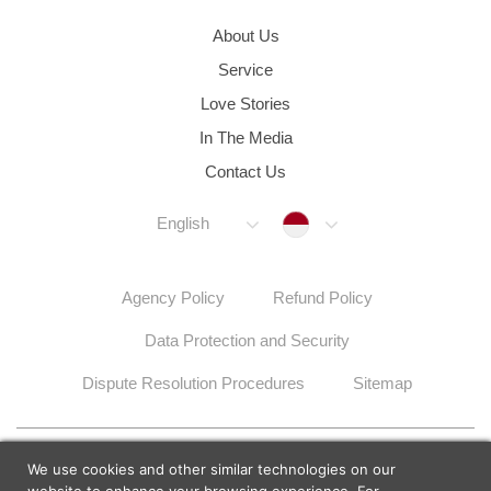
About Us
Service
Love Stories
In The Media
Contact Us
Indonesia
English
Agency Policy
Refund Policy
Data Protection and Security
Dispute Resolution Procedures
Sitemap
© 2026 Lunch Actually Group | All Rights Reserved
We use cookies and other similar technologies on our