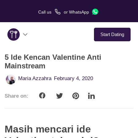
Call us
or
WhatsApp
Start Dating
5 Ide Kencan Valentine Anti
About Us
Mainstream
Service
Maria Azzahra
February 4, 2020
Love Stories
Share on:
In The Media
Dating Tips
Masih mencari ide