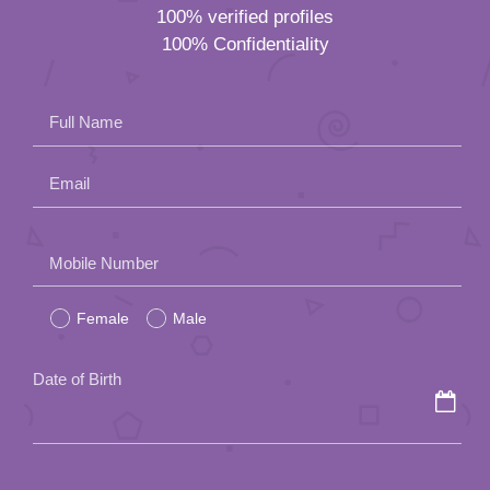
100% verified profiles
100% Confidentiality
Full Name
Email
Please
Mobile Number
leave
Female
Male
this
field
Date of Birth
empty.