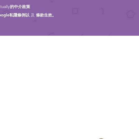
ally
的中介政策
oogle私隱條例以
及
條款生效。