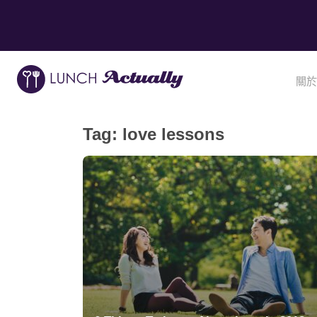
關於
Tag:
love lessons