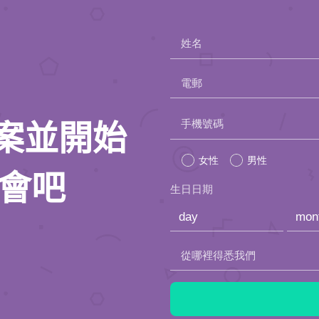
姓名
電郵
Please
手機號碼
人檔案並開始
leave
女性
男性
this
約會吧
生日日期
field
empty.
從哪裡得悉我們