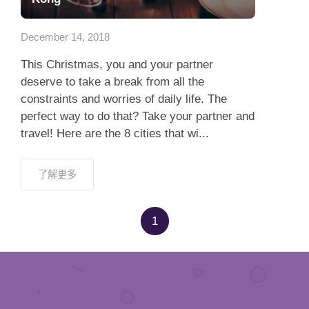
應用程式
December 14, 2018
聯絡我們
This Christmas, you and your partner
deserve to take a break from all the
constraints and worries of daily life. The
perfect way to do that? Take your partner and
travel! Here are the 8 cities that wi...
了解更多
1