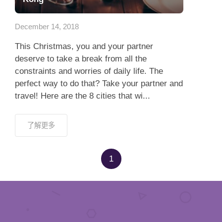
應用程式
December 14, 2018
聯絡我們
This Christmas, you and your partner
deserve to take a break from all the
constraints and worries of daily life. The
perfect way to do that? Take your partner and
travel! Here are the 8 cities that wi...
了解更多
1