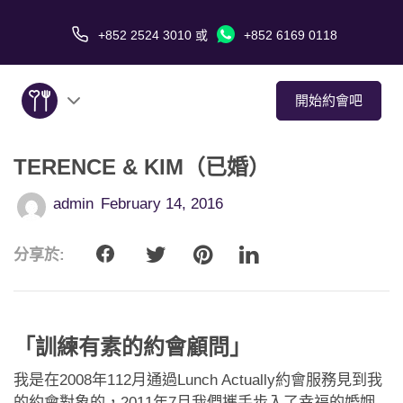
+852 2524 3010
或
+852 6169 0118
開始約會吧
TERENCE & KIM（已婚）
關於我們
admin
February 14, 2016
服務
分享於:
愛情故事
傳媒報導
「訓練有素的約會顧問」
約會技巧
我是在2008年112月通過Lunch Actually約會服務見到我
的約會對象的，2011年7月我們攜手步入了幸福的婚姻