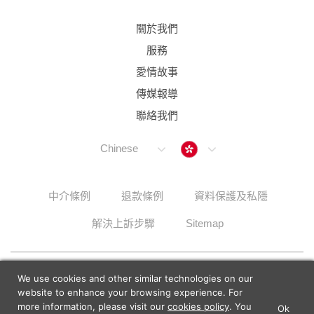
關於我們
服務
愛情故事
傳媒報導
聯絡我們
Hong Kong
Chinese
中介條例
退款條例
資料保護及私隱
解決上訴步驟
Sitemap
© 2026 Lunch Actually Group | All Rights Reserved
We use cookies and other similar technologies on our
website to enhance your browsing experience. For
more information, please visit our
cookies policy
. You
Ok
×