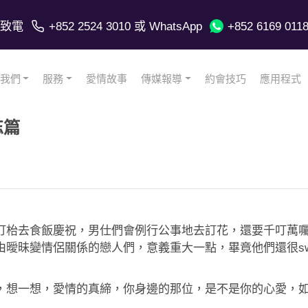
致電
+852 2524 3010
或 WhatsApp
+852 6169 011
我們
服務
愛情故事
傳媒報導
約會技巧
應用程式
忘篇
訂枱去食飯慶祝，男仕們會例行公事地去訂花，還要千叮萬
昧變情侶關係的戀人們，意義重大一點，畢竟他們還很swee
，想一想，愛情的真締，你身邊的那位，是不是你的心愛，