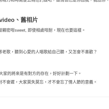
有精力和時間便去為他們做吧，做情侶也是你氹我，我氹你
ideo、舊相片
密咁sweet, 即使相處咁耐，現在也要這樣。
等老歌，聽到心愛的人唱歌給自己聽，又怎會不喜歡？
要說出口，大家的將來是有對方的存在，好好計劃一下。
對不會遲，大家莫失莫忘，才不會忘了情人節的意義。