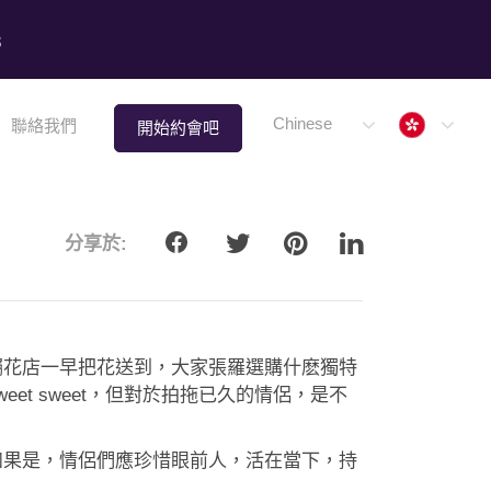
8
Hong 
Chinese
聯絡我們
開始約會吧
分享於:
囑花店一早把花送到，大家張羅選購什麽獨特
t sweet，但對於拍拖已久的情侶，是不
如果是，情侶們應珍惜眼前人，活在當下，持