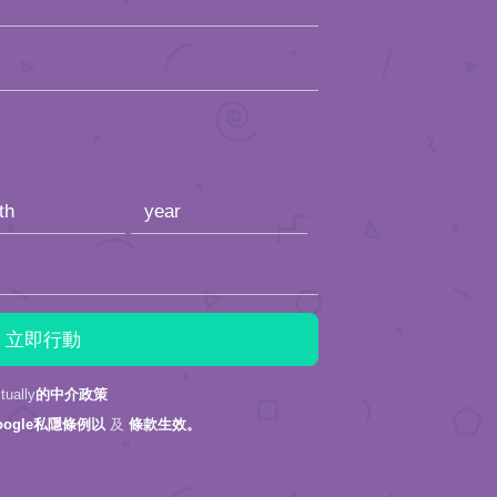
ally
的中介政策
oogle私隱條例以
及
條款生效。