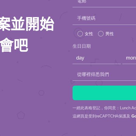
電郵
Please
手機號碼
人檔案並開始
leave
女性
男性
this
約會吧
生日日期
field
empty.
從哪裡得悉我們
一經此表格登記，你同意：Lunch Actu
這網頁是受到reCAPTCHA保護及
G