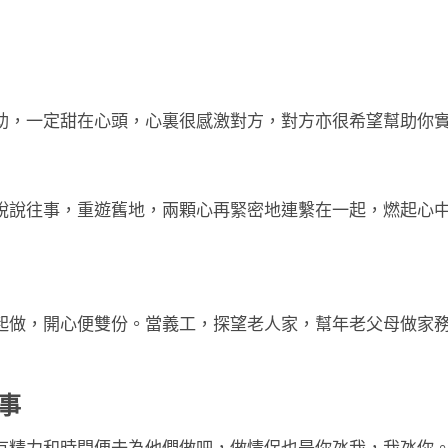
助，一定甜在心頭，心裏很感激對方，對方亦很希望幫助你
說說往事，重遊舊地，兩顆心再緊密地連繫在一起，燃起心
起做，開心便雙份。當義工，探望老人家，幫年老父母做家
事