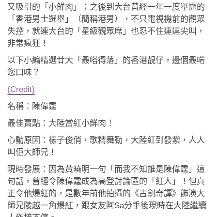
應用程式
又吸引的「小鮮肉」；之後到大台曾經一年一度舉辦的
「香港男士選舉」（簡稱港男），不只電視機前的觀眾
聯絡我們
失控，就連大台的「星級觀眾席」也忍不住連連尖叫，
非常瘋狂！
以下小編精選廿大「最嗒得落」的香港靚仔，邊個最啱
您口味？
(Credit)
名稱：陳偉霆
最佳賣點：大陸當紅小鮮肉！
心動原因：樣子俊俏，歌精舞勁，大陸紅到發紫，人人
叫佢大師兄！
現時發展：因為黃曉明一句「而我不知誰是陳偉霆」這
句話，曾經令陳偉霆成為高登討論區的「紅人」！但真
正令他爆紅的，是數年前他拍攝的《古劍奇譚》飾演大
師兄陵越一角爆紅，跟女友阿Sa分手後現時在大陸繼續