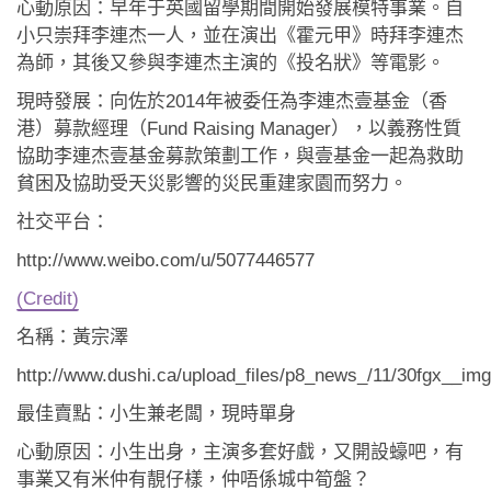
心動原因：早年于英國留學期間開始發展模特事業。自
小只崇拜李連杰一人，並在演出《霍元甲》時拜李連杰
為師，其後又參與李連杰主演的《投名狀》等電影。
現時發展：向佐於2014年被委任為李連杰壹基金（香
港）募款經理（Fund Raising Manager），以義務性質
協助李連杰壹基金募款策劃工作，與壹基金一起為救助
貧困及協助受天災影響的災民重建家園而努力。
社交平台：
http://www.weibo.com/u/5077446577
(Credit)
名稱：黃宗澤
http://www.dushi.ca/upload_files/p8_news_/11/30fgx__i
最佳賣點：小生兼老闆，現時單身
心動原因：小生出身，主演多套好戲，又開設蠔吧，有
事業又有米仲有靚仔樣，仲唔係城中筍盤？