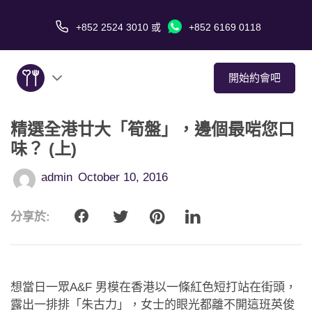
+852 2524 3010
或
+852 6169 0118
開始約會吧
精選全港廿大「筍盤」，邊個最啱您口
關於我們
味？ (上)
服務
admin
October 10, 2016
愛情故事
分享於:
傳媒報導
約會技巧
想當日一眾A&F 男模在香港以一條紅色短打站在街頭，
露出一排排「朱古力」，女士的眼光都離不開這班英俊