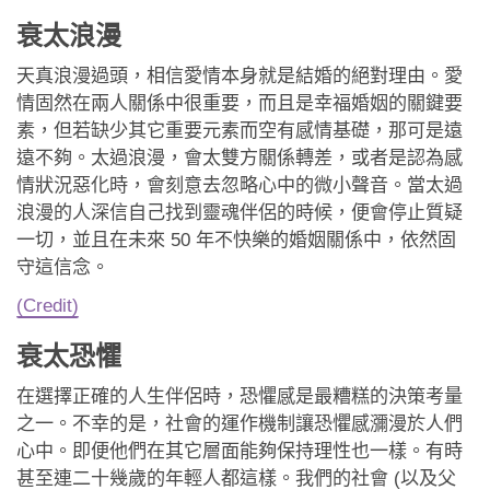
應用程式
衰太浪漫
聯絡我們
天真浪漫過頭，相信愛情本身就是結婚的絕對理由。愛
情固然在兩人關係中很重要，而且是幸福婚姻的關鍵要
素，但若缺少其它重要元素而空有感情基礎，那可是遠
遠不夠。太過浪漫，會太雙方關係轉差，或者是認為感
情狀況惡化時，會刻意去忽略心中的微小聲音。當太過
浪漫的人深信自己找到靈魂伴侶的時候，便會停止質疑
一切，並且在未來 50 年不快樂的婚姻關係中，依然固
守這信念。
(Credit)
衰太恐懼
在選擇正確的人生伴侶時，恐懼感是最糟糕的決策考量
之一。不幸的是，社會的運作機制讓恐懼感瀰漫於人們
心中。即便他們在其它層面能夠保持理性也一樣。有時
甚至連二十幾歲的年輕人都這樣。我們的社會 (以及父