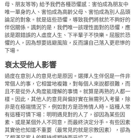
母、朋友等等) 給予我們各種恐懼感：害怕成為朋友中
唯一單身的人、害怕成為高齡父母、害怕成為別人品頭
論足的對象。就是這些恐懼，導致我們將就於不夠好的
伴侶關係。諷刺的是，我們唯一該理性面對的恐懼，應
該是跟錯誤的人虛度人生、下半輩子不快樂。屈服於恐
懼的人，因為想要逃避風險，反而讓自己落入更悲慘的
下場。
衰太受他人影響
過度在意別人的意見也是原因。選擇人生伴侶是一件非
常個人的事，它相當地複雜，對每個人來說都很難，而
且不是從外人角度能理解的事情。就算是再熟的人都一
樣。因此，其他人的意見與偏好實在無需列入考量，除
非是在極端情況下，例如對方是恐怖情人時。這種人常
有這種可憐下場：明明遇見對的人了，卻因為某些因
素、或是某個外人不同意，而最終決定分手。有些因素
其實他也知道不重要（最常見的就是宗教因素），卻為
了想滿足家人的堅持或期待而妥協了。