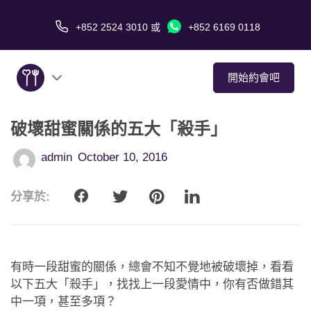
+852 2524 3010
或
+852 6169 0118
開始約會吧
破壞甜蜜關係的五大「殺手」
關於我們
admin
October 10, 2016
服務
分享於:
愛情故事
傳媒報導
有時一段甜蜜的關係，總會不知不覺地被破壞掉，看看
約會技巧
以下五大「殺手」，找找上一段愛情中，你有否做錯其
中一項，甚至多項？