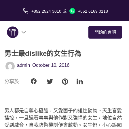
+852 2524 3010
或
+852 6169 0118
開始約會吧
男士最dislike的女生行為
關於我們
admin
October 10, 2016
服務
分享於:
愛情故事
傳媒報導
男人都是自尊心極強，又愛面子的雄性動物。天生喜愛
約會技巧
操控，一旦遇著事事與他作對又強悍的女生，地位自然
受到威脅，自我防禦機制便會啟動。女生們，小心誤闖