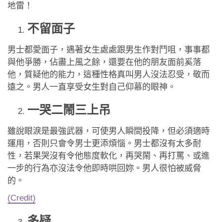
應用程式
地雷！
不留面子
聯絡我們
男士都愛面子，遇著女生處處跟男生作對鬥咀，事事都
與他爭勝，佔盡上風之餘，還要在他的朋友面前奚落
他，質疑他的能力，這種性格真叫男人沒法忍受，敬而
遠之。男人一直享受女生對自己仰慕的眼神。
一哭二鬧三上吊
雖說眼淚是最強武器，可使男人瞬間投降，但必須適時
運用，否則只會令男士更添煩惱。男士都沒有太多耐
性，若果哭沒有令他態度軟化，再哭鬧、再打罵、或進
一步的行為亦沒法令他即時哄回妳。男人很怕被威脅
的。
(Credit)
多疑