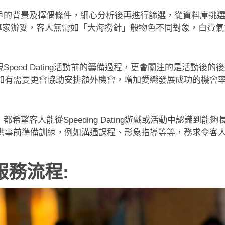
了解客戶的背景及擇偶條件，細心分析後再進行篩選，從資料庫挑
g過程多會由專家辦妥，客人無需如「大海撈針」般物色不同對象，白
只重視Speed Dating活動前的籌備過程，更會關注的是活
如有需要更會協助安排額外機會，增加愛戀發展成功的機會
公司，都希望客人能從Speeding Dating遊戲或活動中認
前準備訓練，例如溝通課程、形象指導等等，務求令客人於Spe
司服務流程: