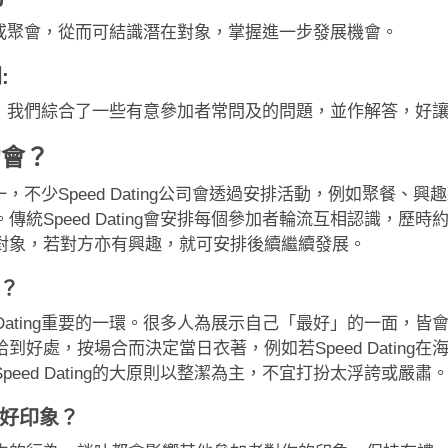
g遊戲或聚會，從而可結識潛在對象，掌握進一步發展機會。
:
疑問，我們綜合了一些有意參加者常問及的問題，並作解答，好讓大家
速約會？
式之一，不少Speed Dating公司會透過安排活動，例如聚
peed Dating會安排每個參加者輪流互相認識，歷時約數分
對象，若對方亦有興趣，就可安排後續繼續發展。
己？
 Dating重要的一環。很多人為展示自己「最好」的一面，
好處，按場合而決定當日衣著，例如若Speed Dating
ed Dating的大原則以整潔為主，不宜打扮太浮誇或嚴肅
留下好印象？