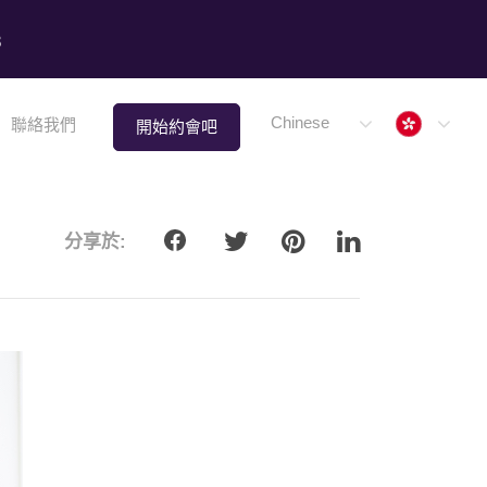
8
Hong 
Chinese
聯絡我們
開始約會吧
分享於: