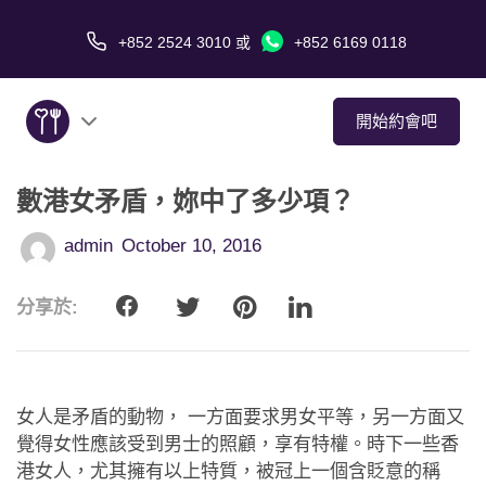
+852 2524 3010
或
+852 6169 0118
開始約會吧
數港女矛盾，妳中了多少項？
關於我們
admin
October 10, 2016
服務
分享於:
愛情故事
傳媒報導
女人是矛盾的動物， 一方面要求男女平等，另一方面又
約會技巧
覺得女性應該受到男士的照顧，享有特權。時下一些香
港女人，尤其擁有以上特質，被冠上一個含貶意的稱