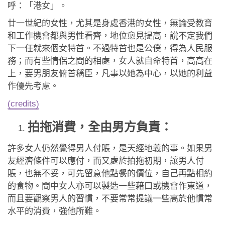
應用程式
呼：「港女」。
廿一世紀的女性，尤其是身處香港的女性，無論受教育
聯絡我們
和工作機會都與男性看齊，地位愈見提高，說不定我們
下一任就來個女特首。不過特首也是公僕，得為人民服
務；而有些情侶之間的相處，女人就自命特首，高高在
上，要男朋友俯首稱臣，凡事以她為中心，以她的利益
作優先考慮。
(credits)
拍拖消費，全由男方負責：
許多女人仍然覺得男人付賬，是天經地義的事。如果男
友經濟條件可以應付，而又處於拍拖初期，讓男人付
賬，也無不妥，可先留意他點餐的價位，自己再點相約
的食物。間中女人亦可以製造一些藉口或機會作東道，
而且要觀察男人的習慣，不要常常提議一些高於他慣常
水平的消費，強他所難。