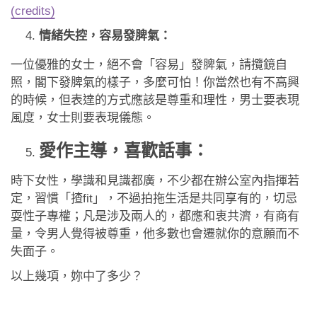
(credits)
情緒失控
，
容
易
發脾氣：
一位優雅的女士，絕不會「容易」發脾氣，請攬鏡自
照，閣下發脾氣的樣子，多麼可怕！你當然也有不高興
的時候，但表達的方式應該是尊重和理性，男士要表現
風度，女士則要表現儀態。
愛作主導，喜歡話事：
時下女性，學識和見識都廣，不少都在辦公室內指揮若
定，習慣「揸fit」，不過拍拖生活是共同享有的，切忌
耍性子專權；凡是涉及兩人的，都應和衷共濟，有商有
量，令男人覺得被尊重，他多數也會遷就你的意願而不
失面子。
以上幾項，妳中了多少？