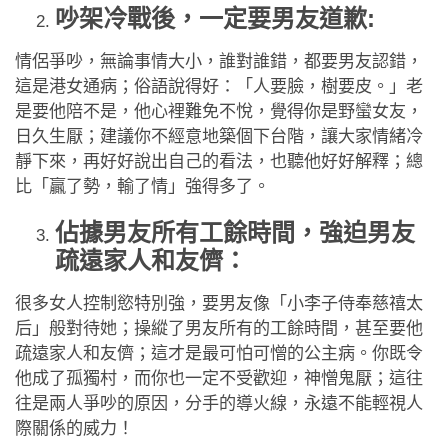
吵架冷戰後，一定要男友道歉
:
情侶爭吵，無論事情大小，誰對誰錯，都要男友認錯，
這是港女通病；俗語說得好：「人要臉，樹要皮。」老
是要他陪不是，他心裡難免不悅，覺得你是野蠻女友，
日久生厭；建議你不經意地築個下台階，讓大家情緒冷
靜下來，再好好說出自己的看法，也聽他好好解釋；總
比「贏了勢，輸了情」強得多了。
佔
據
男友所
有
工餘時
間
，強迫男友
疏遠家
人
和友儕：
很多女人控制慾特別強，要男友像「小李子侍奉慈禧太
后」般對待她；操縱了男友所有的工餘時間，甚至要他
疏遠家人和友儕；這才是最可怕可憎的公主病。你既令
他成了孤獨村，而你也一定不受歡迎，神憎鬼厭；這往
往是兩人爭吵的原因，分手的導火線，永遠不能輕視人
際關係的威力！